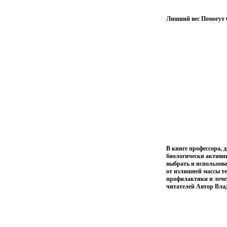
Лишний вес Помогут 
В книге профессора,
биологически активн
выбрать и использов
от излишней массы те
профилактики и лечен
читателей Автор Вла