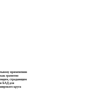
мальному применению
 как грамотно
 людям, страдающим
ия БАД для
 широкого круга