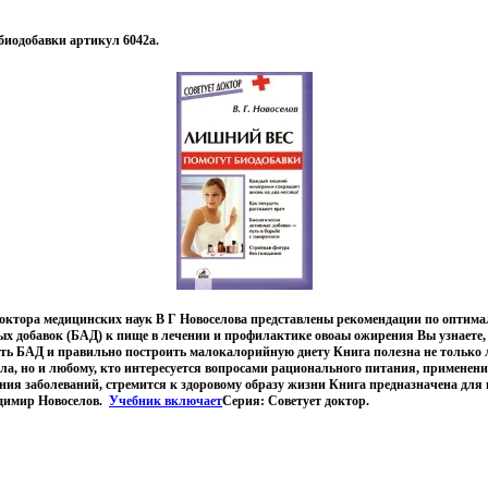
биодобавки артикул 6042a.
 доктора медицинских наук В Г Новоселова представлены рекомендации по опти
ых добавок (БАД) к пище в лечении и профилактике овоаы ожирения Вы узнаете,
ать БАД и правильно построить малокалорийную диету Книга полезна не только
ла, но и любому, кто интересуется вопросами рационального питания, применен
ия заболеваний, стремится к здоровому образу жизни Книга предназначена для
димир Новоселов.
Учебник включает
Серия: Советует доктор.