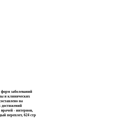
х форм заболеваний
рмы и клинических
составлено на
х достижений
врачей - интернов,
ый переплет, 624 стр