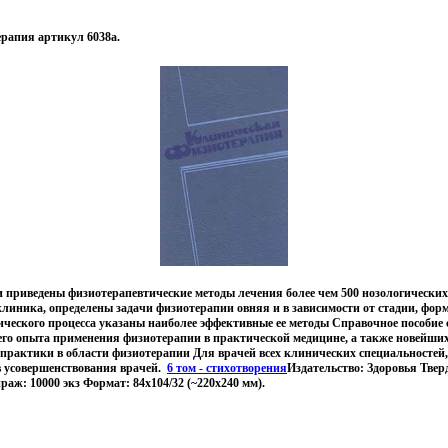
рапия артикул 6038a.
 приведены физиотерапевтические методы лечения более чем 500 нозологически
линика, определены задачи физиотерапии овняя и в зависимости от стадии, фо
ического процесса указаны наиболее эффективные ее методы Справочное пособие 
его опыта применения физиотерапии в практической медицине, а также новейши
практики в области физиотерапии Для врачей всех клинических специальностей, 
в усовершенствования врачей.
6 том - стихотворения
Издательство: Здоровья Тверд
раж: 10000 экз Формат: 84x104/32 (~220x240 мм).