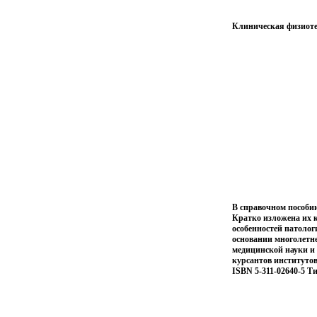
Клиническая физиоте
В справочном пособии
Кратко изложена их к
особенностей патолог
основании многолетн
медицинской науки и 
курсантов институто
ISBN 5-311-02640-5 Ти