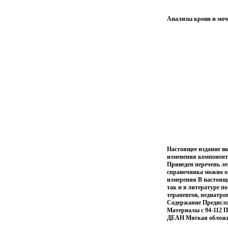
Анализы крови и моч
Настоящее издание в
изменения компонент
Приведен перечень л
справочника можно о
измерения В настояще
так и в литературе п
терапевтов, педиатро
Содержание Предисло
Материалы c 94-112 
ДЕАН Мягкая обложка,