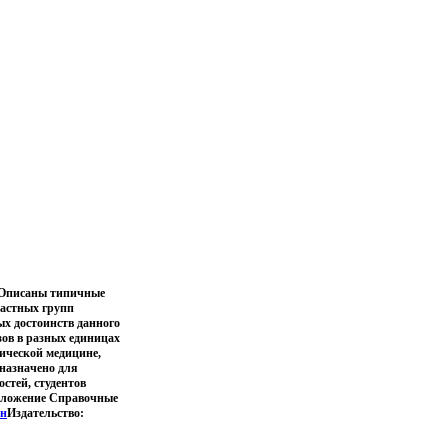
и Описаны типичные
растных групп
х достоинств данного
ов в разных единицах
тической медицине,
дназначено для
стей, студентов
риложение Справочные
ен
Издательство: