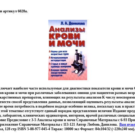
и артикул 6028a.
ключает наиболее часто используемые для диагностики показатели крови и моч
ов крови и мочи при различных заболеваниях овнюш для пациентов разных воз
екарственных препаратов, влияющих на результаты анализов К числу неоспоримы
тнести способ представления данных, позволяющий оценивать результаты анализ
е время потребность в подобном подходе особенно велика, поскольку как в прак
о этой тематике отсутствует единый порядок представления величин Издание пре
в, лаборантов, клинических ординаторов, интернов, врачей различных специально
вие Предисловие c 3-5 Анализы крови и мочи Справочные Материалы c 6-93 П
Приложение Справочные Материалы c 113-121 Автор Любовь Данилова.
Вам нуж
 128 стр ISBN 5-88-977-045-4 Тираж: 10000 экз Формат: 84x104/32 (~220x240 мм).