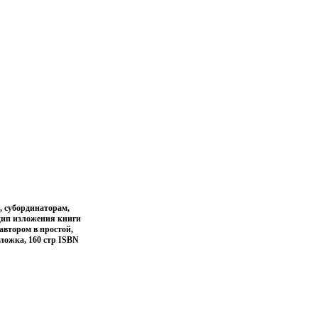
, субординаторам,
цип изложения книги
автором в простой,
бложка, 160 стр ISBN