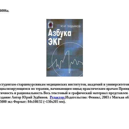
6006a.
 студентам-старшекурсникам медицинских институтов, академий и университетов
ециализирующимся по терапии, начинающим овньц практическим врачам Прин
ктичность и рациональность Весь текстовый и графический материал представлен 
 издание Автор Юрий Зудбинов.
Редактор:
Издательство: Феникс, 2003 г Мягкая о
5000 экз Формат: 84x108/32 (~130х205 мм).