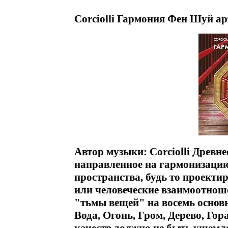
Corciolli Гармония Фен Шуй ар
Автор музыки: Corciolli Древн
направленное на гармонизацию
пространства, будь то проекти
или человеческие взаимоотноше
"тьмы вещей" на восемь основн
Вода, Огонь, Гром, Дерево, Гор