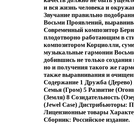
качеств должно не быть ущемле
и вся жизнь человека и окруж
Звучание правильно подобранн
Восьми Проявлений, выравнива
Современный композитор Бернар
плодотворно работающим в сти
композитором Корциолли, суме
музыкальные гармонии Восьми
добившись не только создания
но и получения такого же гарм
также выравнивания и очищен
Содержание 1 Дружба (Дерево) 2
Семья (Гром) 5 Развитие (Огон
(Земля) 8 Созидательность (Оз
(Jewel Case) Дистрибьюторы: П
Лицензионные товары Характер
Сборник: Российское издание.