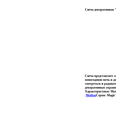
Свеча декоративная "
Свеча представляет с
новогоднюю ночь и до
смотреться и радоват
декоративных украшен
Характеристики: Мате
Meditat
Серия: Magic 