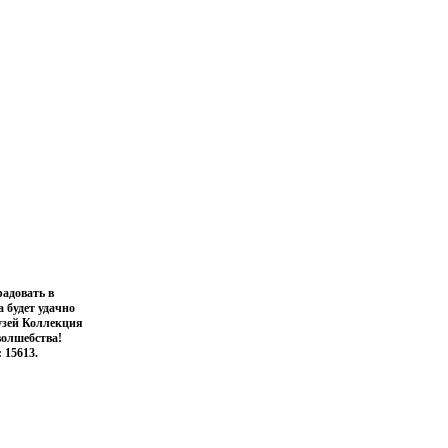
радовать в
 будет удачно
рузей Коллекция
волшебства!
 15613.