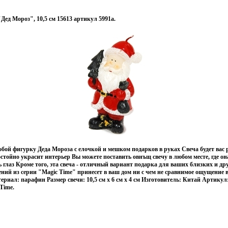
Дед Мороз", 10,5 см 15613 артикул 5991a.
обой фигурку Деда Мороза с елочкой и мешком подарков в руках Свеча будет вас 
стойно украсит интерьер Вы можете поставить овнъщ свечу в любом месте, где она
ь глаз Кроме того, эта свеча - отличный вариант подарка для ваших близких и д
ий из серии "Magic Time" принесет в ваш дом ни с чем не сравнимое ощущение 
риал: парафин Размер свечи: 10,5 см х 6 см х 4 см Изготовитель: Китай Артикул:
Time.